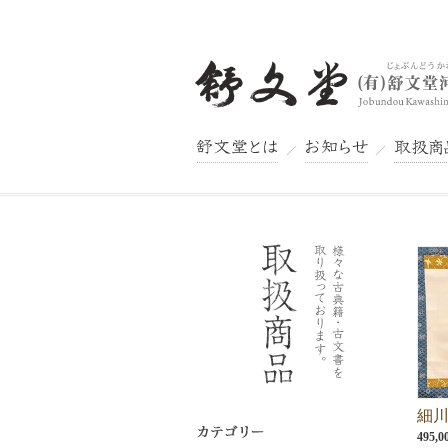
舒文堂とは
お知らせ
取扱商品
舒文堂河島書店
細
495,