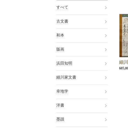
すべて
古文書
和本
版画
細
浜田知明
605,
細川家文書
幸地学
洋書
墨蹟