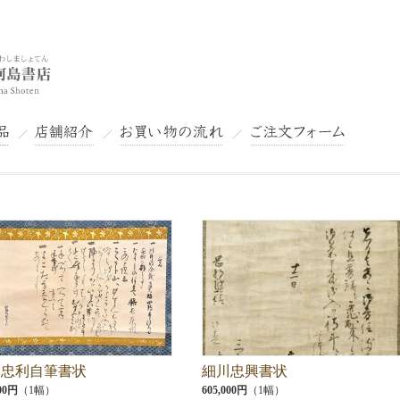
店舗紹介
お買い物の流れ
ご注文フォーム
川忠利自筆書状
細川忠興書状
000円
（1幅）
605,000円
（1幅）