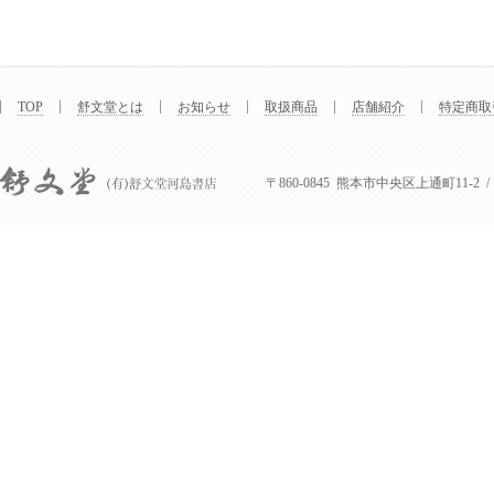
TOP
舒文堂とは
お知らせ
取扱商品
店舗紹介
特定商取
〒860-0845 熊本市中央区上通町11-2 / Tel : 
舒文堂河島書店