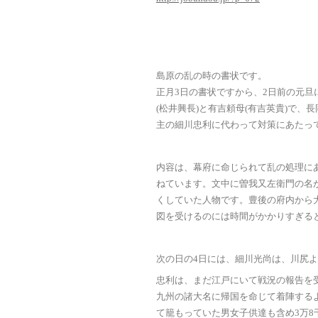
島原の乱の時の書状です。
正月3日の書状ですから、2日前の元
(松井興長)と有吉頼母(有吉英貴)で、
主の細川忠利に代わって対策にあたっ
内容は、幕府に命じられて乱の処理に
ねています。文中に曽我又左衛門の名
くしていた人物です。豊後の府内から
図を受けるのには時間がかかりすぎる
次の日の4日には、細川光尚は、川尻
忠利は、まだ江戸にいて戦況の報告を
九州の諸大名に帰国を命じて着陣する
て籠もっていた男女子供達も含め3万8