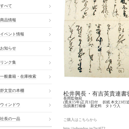
すべて
商品情報
イベント情報
お知らせ
リンク集
一般書籍・在庫検索
舒文堂の本棚
松井興長・有吉英貴連書状
長岡監物宛
(寛永15年)正月3日付 折紙 本文23行追書
ウィンドウ
虫損裏打補修 新史料 タトウ入
社長の一品
ご購入はこちらから
http://jobundou.jp/?p=672